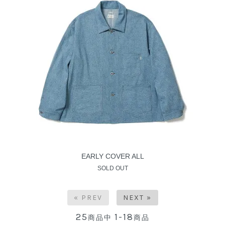
EARLY COVER ALL
SOLD OUT
« PREV
NEXT »
25
1-18
商品中
商品