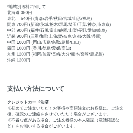
*地域別送料に関して
北海道 350円
東北 540円 (青森/岩手/秋田/宮城/山形/福島)
関東 700円 (新潟/茨城/栃木/群馬/埼玉/千葉/神奈川/東京)
中部 900円 (福井/石川/富山/静岡/山梨/長野/愛知/岐阜)
近畿 900円 (三重/和歌山/滋賀/奈良/京都/大阪/兵庫)
中国 1000円 (岡山/広島/鳥取/島根/山口)
四国 1000円 (香川/徳島/愛媛/高知)
九州 1200円 (福岡/佐賀/長崎/大分/熊本/宮崎/鹿児島)
沖縄 1200円
支払い方法について
クレジットカード決済
※初めてご注文いただくお客様や高額注文のお客様に、ご注文
後、確認のご連絡をさせていただく場合がございます。
※不審な点がある場合、ご注文者様の本人確認（電話確認な
ど）をお願いする場合がございます。