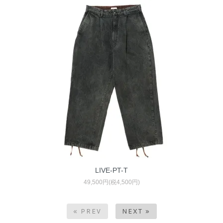
LIVE-PT-T
49,500円(税4,500円)
« PREV
NEXT »