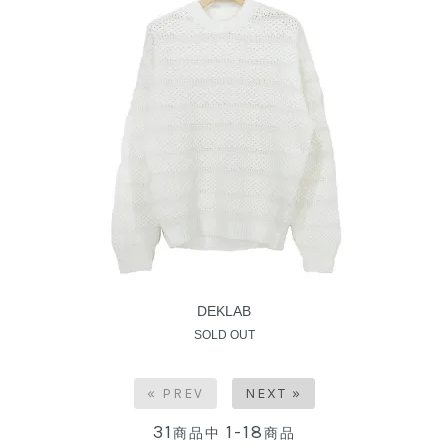
DEKLAB
SOLD OUT
« PREV
NEXT »
31
1-18
商品中
商品