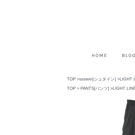
HOME
BLO
TOP
>
ssstein[シュタイン]
>
LIGHT 
TOP
>
PANTS[パンツ]
>
LIGHT LI