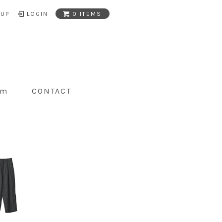
NUP
LOGIN
0 ITEMS
am
CONTACT