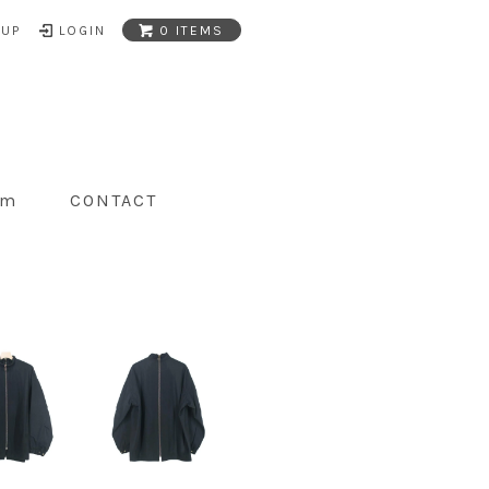
NUP
LOGIN
0 ITEMS
am
CONTACT