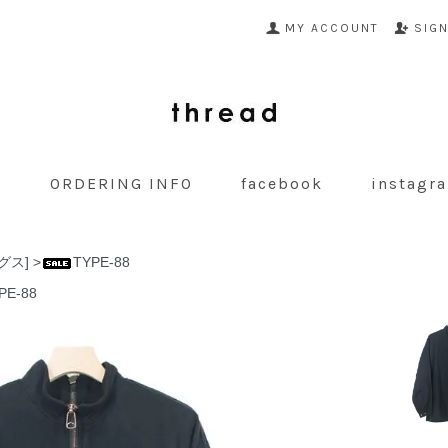
MY ACCOUNT
SIG
G
ORDERING INFO
facebook
instagr
グス]
>
TYPE-88
PE-88