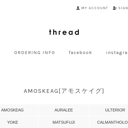
MY ACCOUNT
SIG
G
ORDERING INFO
facebook
instagr
AMOSKEAG[アモスケイグ]
AMOSKEAG
AURALEE
ULTERIOR
YOKE
MATSUFUJI
CALMANTHOLO