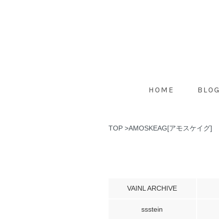
HOME
BLO
TOP
>
AMOSKEAG[アモスケイグ]
VAINL ARCHIVE
ssstein