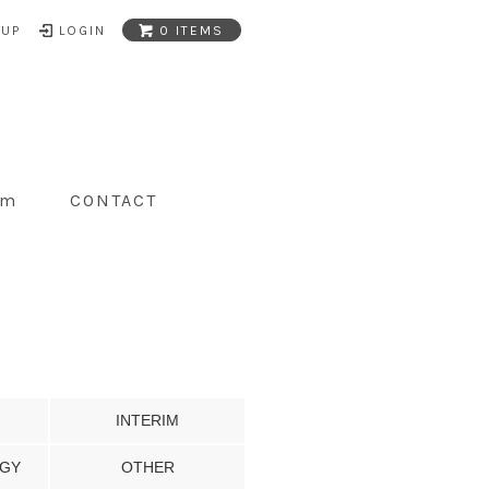
NUP
LOGIN
0 ITEMS
am
CONTACT
INTERIM
GY
OTHER